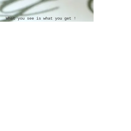
What you see is what you get !
We zijn liefhebber van klassieke
auto's en rijden zelf regelmatig
met alle auto's die we op de
website tonen.
Naast een technisch perfecte
staat van onderhoud verkeren onze
auto's in concours staat;ze zijn in
werkelijkheid net zo mooi als op de
getoonde foto's.
Voor ons is dat vanzelfsprekend.
© 2015 Ontwerp en realisatie
Idora
Media
Webmaster Login