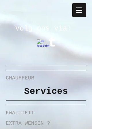
Volg ons via:
CHAUFFEUR
Services
KWALITEIT
EXTRA WENSEN ?