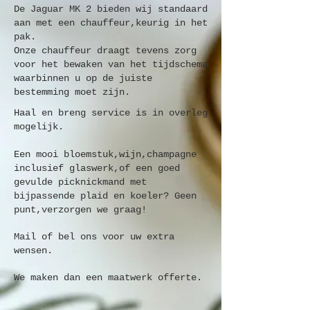
De Jaguar MK 2 bieden wij standaard
aan met een chauffeur,keurig in het
pak. ​
Onze chauffeur draagt tevens zorg
voor het bewaken van het tijdschema
waarbinnen u op de juiste
bestemming moet zijn.
Haal en breng service is in overleg
mogelijk.
Een mooi bloemstuk,wijn,champagne
inclusief glaswerk,of een goed
gevulde picknickmand met
bijpassende plaid en koeler? Geen
punt,verzorgen we graag!
Mail of bel
ons voor uw extra
wensen.
We maken dan een maatwerk offerte.